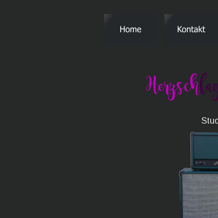
       St