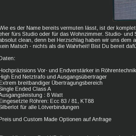
Wie es der Name bereits vermuten lässt, ist der komple
eher fürs Studio oder für das Wohnzimmer. Studio- und 
absolut clean, denn bei Herzschlag haben wir uns dem a
kein Matsch - nichts als die Wahrheit! Bist Du bereit daf
Daten:
Hochpräzisions Vor- und Endverstärker in Röhrentechni
High End Netztrafo und Ausgangsübertrager 
Extrem breitbandiger Übertragungsbereich
Single Ended Class A
Ausgangsleistung : 8 Watt
Eingesetzte Röhren: Ecc 83 / 81, KT88
Silberlot für alle Lötverbindungen
Preis und Custom Made Optionen auf Anfrage